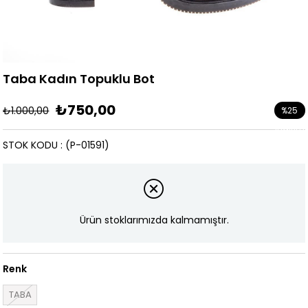
Taba Kadın Topuklu Bot
₺750,00
₺1.000,00
%
25
İndirim
STOK KODU
(P-01591)
Ürün stoklarımızda kalmamıştır.
Renk
TABA