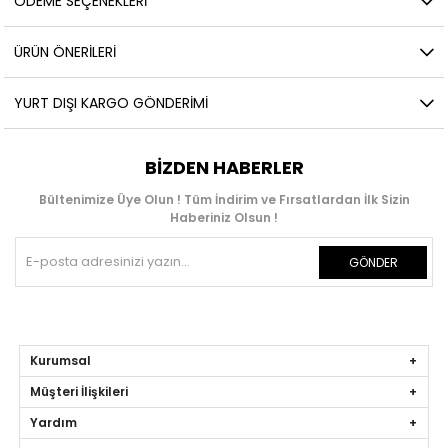
ÖDEME SEÇENEKLERI
ÜRÜN ÖNERILERI
YURT DIŞI KARGO GÖNDERIMI
BIZDEN HABERLER
Bültenimize Üye Olun ! Tüm İndirim ve Fırsatlardan İlk Sizin
Haberiniz Olsun !
GÖNDER
Kurumsal
Müşteri İlişkileri
Yardım