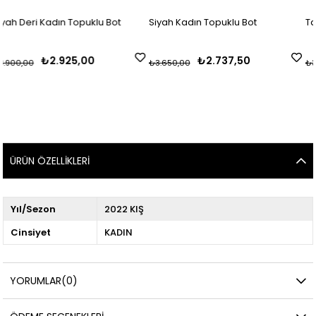
opuklu Bot
Siyah Kadın Topuklu Bot
Taba Kadın Topuklu
,00
₺2.737,50
₺2.070
₺3.650,00
₺3.450,00
ÜRÜN ÖZELLIKLERI
Yıl/Sezon
2022 KIŞ
Cinsiyet
KADIN
YORUMLAR
(0)