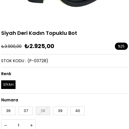
Siyah Deri Kadın Topuklu Bot
₺2.925,00
₺3.900,00
%
25
İndirim
STOK KODU
(P-03728)
Renk
SİYAH
Numara
36
37
38
39
40