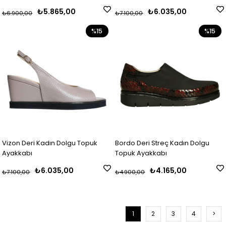
₺5.865,00
₺6.035,00
₺6.900,00
₺7.100,00
%15
%15
Vizon Deri Kadın Dolgu Topuk
Bordo Deri Streç Kadın Dolgu
Ayakkabı
Topuk Ayakkabı
₺6.035,00
₺4.165,00
₺7.100,00
₺4.900,00
1
2
3
4
>