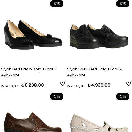
%15
%15
Siyah Deri Kadın Dolgu Topuk
Siyah Baskı Deri Dolgu Topuk
Ayakkabı
Ayakkabı
₺6.290,00
₺4.930,00
₺7.400,00
₺5.800,00
%15
%15