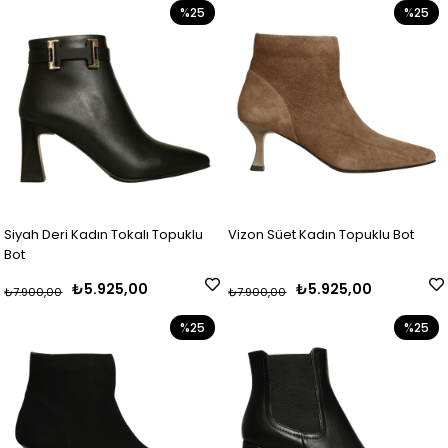
%25
%25
Siyah Deri Kadın Tokalı Topuklu
Vizon Süet Kadın Topuklu Bot
Bot
₺5.925,00
₺5.925,00
₺7.900,00
₺7.900,00
%25
%25