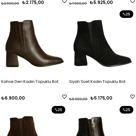
₺2.175,00
₺5.925,00
₺2.900,00
₺7.900,00
%25
Kahve Deri Kadın Topuklu Bot
Siyah Süet Kadın Topuklu Bot
₺6.900,00
₺5.175,00
₺6.900,00
%25
%25