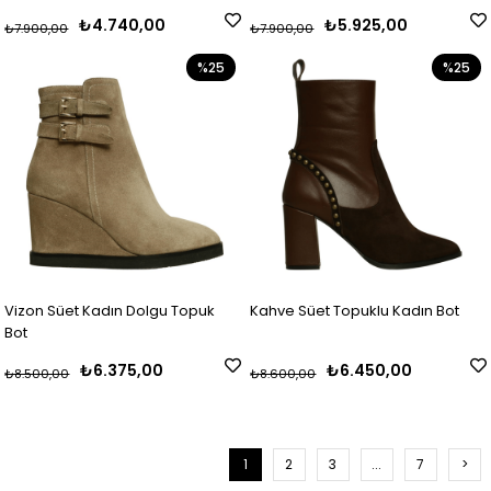
₺4.740,00
₺5.925,00
₺7.900,00
₺7.900,00
%25
%25
Vizon Süet Kadın Dolgu Topuk
Kahve Süet Topuklu Kadın Bot
Bot
₺6.375,00
₺6.450,00
₺8.500,00
₺8.600,00
1
2
3
...
7
>