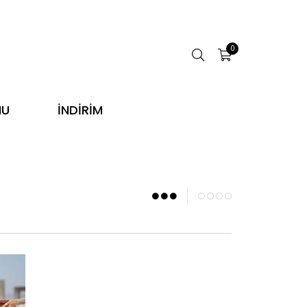
0
NU
İNDİRİM