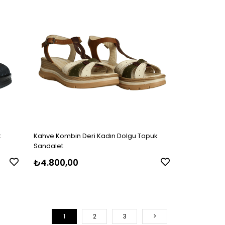
k
Kahve Kombin Deri Kadın Dolgu Topuk
Sandalet
₺4.800,00
1
2
3
>