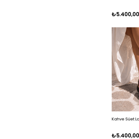
₺5.400,0
Kahve Süet La
₺5.400,0