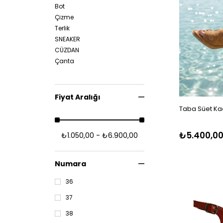
Bot
Çizme
Terlik
SNEAKER
CÜZDAN
Çanta
Fiyat Aralığı
Taba Süet Ka
₺5.400,0
₺1.050,00 - ₺6.900,00
Numara
36
37
38