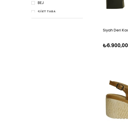
BEJ
SÜET TABA
SÜET SİYAH
Siyah Deri Ka
SİYAH LEOPAR
KAHVE LEOPAR
₺6.900,00
SİYAH RUGAN
VİZON RUGAN