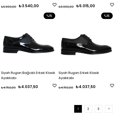
₺3.540,00
₺5.015,00
₺5.900,00
₺5.900,00
%15
%15
Siyah Rugan Bağcıklı Erkek Klasik
Siyah Rugan Erkek Klasik
Ayakkabı
Ayakkabı
₺4.037,50
₺4.037,50
₺4.750,00
₺4.750,00
1
2
3
>