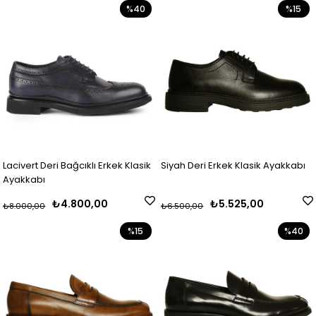
%40
%15
Lacivert Deri Bağcıklı Erkek Klasik
Siyah Deri Erkek Klasik Ayakkabı
Ayakkabı
₺4.800,00
₺5.525,00
₺8.000,00
₺6.500,00
%15
%40