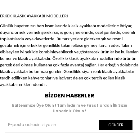
ERKEK KLASİK AYAKKABI MODELLERİ
Günlük hayatımızın bazı kısımlarında klasik ayakkabı modellerine ihtiyaç
duyarız örnek vermek gerekirse; iş görüşmelerinde, özel günlerde, önemli
toplantılarda veya davetlerde. Bu tarz yerlere giderken şık ve resmi
gözükmek için erkekler genellikle takım elbise giymeyi tercih eder. Takım
elbiseyi en iyi şekilde kombinleyebilecek ve gösterecek ürünler ise kullanılan
kemer ve klasik ayakkabıdır. Özellikle klasik ayakkabı modellerinde ürünün
gerçek deri olması kullanana çok fazla avantaj sağlar. Her erkeğin dolabında
klasik ayakkabı bulunması gerekir. Genellikle siyah renk klasik ayakkabılar
tercih edilirken kahve tonları ve lacivert de en çok tercih edilen klasik
ayakkabı renklerindendir.
BIZDEN HABERLER
Bültenimize Üye Olun ! Tüm İndirim ve Fırsatlardan İlk Sizin
Haberiniz Olsun !
GÖNDER