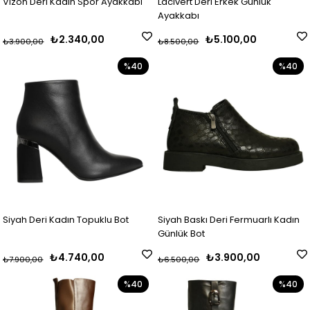
Vizon Deri Kadın Spor Ayakkabı
Lacivert Deri Erkek Günlük
Ayakkabı
₺2.340,00
₺5.100,00
₺3.900,00
₺8.500,00
%40
%40
Siyah Deri Kadın Topuklu Bot
Siyah Baskı Deri Fermuarlı Kadın
Günlük Bot
₺4.740,00
₺3.900,00
₺7.900,00
₺6.500,00
%40
%40