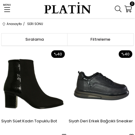
0
MENU
Anasayfa
SERİ SONU
Sıralama
Filtreleme
%40
%40
Siyah Süet Kadın Topuklu Bot
Siyah Deri Erkek Bağcıklı Sneaker