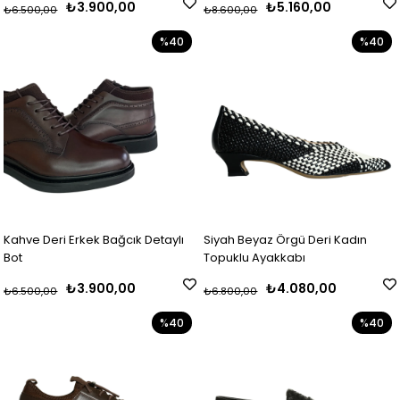
₺3.900,00
₺5.160,00
₺6.500,00
₺8.600,00
%40
%40
Kahve Deri Erkek Bağcık Detaylı
Siyah Beyaz Örgü Deri Kadın
Bot
Topuklu Ayakkabı
₺3.900,00
₺4.080,00
₺6.500,00
₺6.800,00
%40
%40