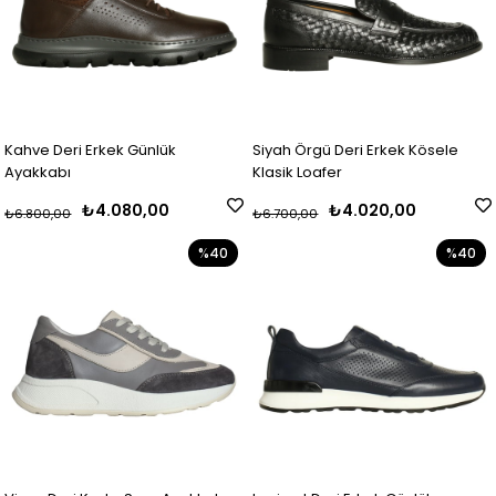
Kahve Deri Erkek Günlük
Siyah Örgü Deri Erkek Kösele
Ayakkabı
Klasik Loafer
₺4.080,00
₺4.020,00
₺6.800,00
₺6.700,00
%40
%40