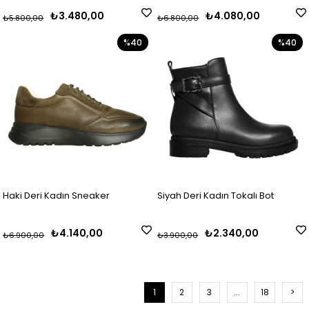
₺3.480,00
₺4.080,00
₺5.800,00
₺6.800,00
%40
%40
Haki Deri Kadın Sneaker
Siyah Deri Kadın Tokalı Bot
₺4.140,00
₺2.340,00
₺6.900,00
₺3.900,00
1
2
3
...
18
>