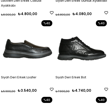
Lacivert Deri Erkek Casual
Siyah Deri Erkek Günlük Ayakkabı
Ayakkabı
₺4.800,00
₺4.080,00
₺8.000,00
₺6.800,00
%40
%40
Siyah Deri Erkek Loafer
Siyah Deri Erkek Bot
₺3.540,00
₺4.740,00
₺5.900,00
₺7.900,00
%40
%40