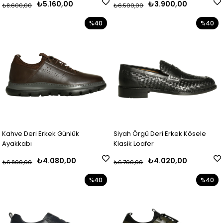
₺5.160,00
₺3.900,00
₺8.600,00
₺6.500,00
%40
%40
Kahve Deri Erkek Günlük
Siyah Örgü Deri Erkek Kösele
Ayakkabı
Klasik Loafer
₺4.080,00
₺4.020,00
₺6.800,00
₺6.700,00
%40
%40