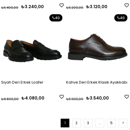
₺3.240,00
₺3.120,00
₺5.400,00
₺5.200,00
%40
%40
Siyah Deri Erkek Loafer
Kahve Deri Erkek Klasik Ayakkabı
₺4.080,00
₺3.540,00
₺6.800,00
₺5.900,00
1
2
3
...
5
>