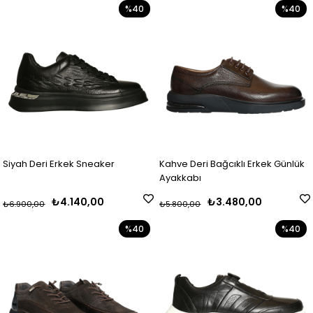
%40
%40
Siyah Deri Erkek Sneaker
Kahve Deri Bağcıklı Erkek Günlük
Ayakkabı
₺4.140,00
₺3.480,00
₺6.900,00
₺5.800,00
%40
%40