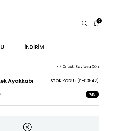
0
NU
İNDİRİM
< < Önceki Sayfaya Dön
kek Ayakkabı
STOK KODU
(P-00542)
0
%
15
İndirim