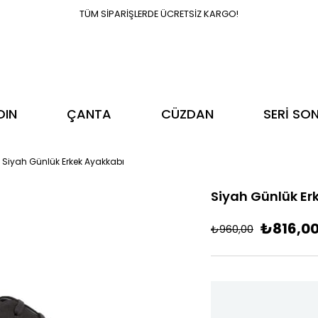
TÜM SİPARİŞLERDE ÜCRETSİZ KARGO!
DIN
ÇANTA
CÜZDAN
SERİ SO
Siyah Günlük Erkek Ayakkabı
Siyah Günlük Er
₺816,0
₺960,00