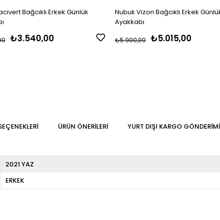
civert Bağcıklı Erkek Günlük
Nubuk Vizon Bağcıklı Erkek Günlü
bı
Ayakkabı
₺3.540,00
₺5.015,00
00
₺5.900,00
SEÇENEKLERI
ÜRÜN ÖNERILERI
YURT DIŞI KARGO GÖNDERIMI
2021 YAZ
ERKEK