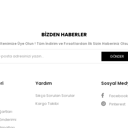
BIZDEN HABERLER
ltenimize Üye Olun ! Tüm İndirim ve Fırsatlardan İlk Sizin Haberiniz Olsu
GÖNDER
ri
Yardım
Sosyal Med
Sıkça Sorulan Sorular
Faceboo
Kargo Takibi
Pinterest
artları
Gönderimi
limatları