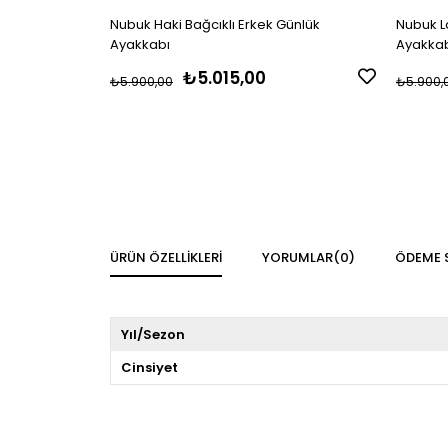
Nubuk Haki Bağcıklı Erkek Günlük
Nubuk La
Ayakkabı
Ayakka
₺5.015,00
₺5.900,00
₺5.900,
ÜRÜN ÖZELLIKLERI
YORUMLAR
(0)
ÖDEME 
Yıl/Sezon
Cinsiyet