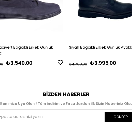
civert Bağcıklı Erkek Günlük
Siyah Bağcıklı Erkek Günlük Ayak
bı
₺3.540,00
₺3.995,00
00
₺4.700,00
BIZDEN HABERLER
ltenimize Üye Olun ! Tüm İndirim ve Fırsatlardan İlk Sizin Haberiniz Olsu
GÖNDER