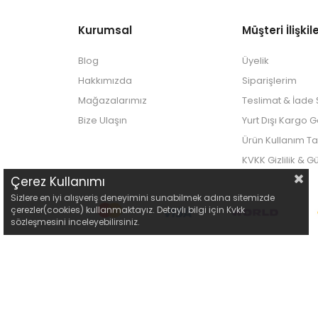
Kurumsal
Müşteri İlişkile
Blog
Üyelik
Hakkımızda
Siparişlerim
Mağazalarımız
Teslimat & İade Ş
Bize Ulaşın
Yurt Dışı Kargo 
Ürün Kullanım Ta
KVKK Gizlilik & G
Çerez Kullanımı
Sizlere en iyi alışveriş deneyimini sunabilmek adına sitemizde
çerezler(cookies) kullanmaktayız. Detaylı bilgi için Kvkk
sözleşmesini inceleyebilirsiniz.