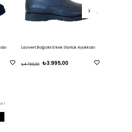
kabı
Lacivert Bağcıklı Erkek Günlük Ayakkabı
Kahve Bağcıkl
₺3.995,00
₺
₺4.700,00
₺4.700,00
n !