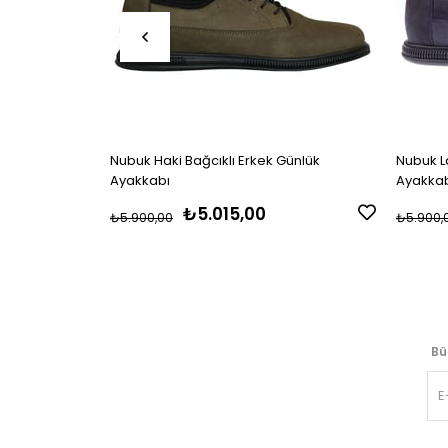
Nubuk Haki Bağcıklı Erkek Günlük
Nubuk La
Ayakkabı
Ayakka
₺5.015,00
₺5.900,00
₺5.900,
Bü