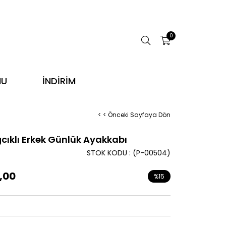
0
NU
İNDİRİM
< < Önceki Sayfaya Dön
cıklı Erkek Günlük Ayakkabı
STOK KODU
(P-00504)
,00
%
15
İndirim