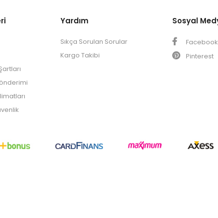
ri
Yardım
Sosyal Med
Sıkça Sorulan Sorular
Faceboo
Kargo Takibi
Pinterest
artları
Gönderimi
limatları
üvenlik
© 1955
platinderi.com
- Tüm Hakları Saklıdır.