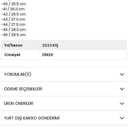
-40 / 25.5 cm
-41 / 26.0 cm
-42 / 26.5 cm
-43 / 27.0 cm
-44 / 27.5 cm
-45 / 28.0 cm
-46 / 28.5 cm
Yıl/Sezon
2023 KIŞ
Cinsiyet
ERKEK
YORUMLAR
(0)
ÖDEME SEÇENEKLERI
ÜRÜN ÖNERILERI
YURT DIŞI KARGO GÖNDERIMI