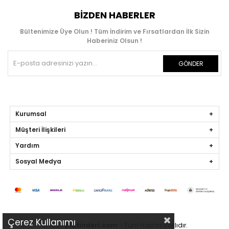
BIZDEN HABERLER
Bültenimize Üye Olun ! Tüm İndirim ve Fırsatlardan İlk Sizin
Haberiniz Olsun !
GÖNDER
Kurumsal
Müşteri İlişkileri
Yardım
Sosyal Medya
Çerez Kullanımı
© 1955
platinderi.com
- Tüm Hakları Saklıdır.