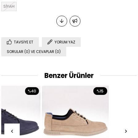
SİYAH
TAVSIYE ET
YORUM YAZ
SORULAR (0) VE CEVAPLAR (0)
Benzer Ürünler
%40
%15