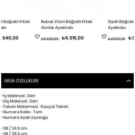
ek
Nubuk Vizon Bağcıklı Erkek
Siyah Bağcıklı Erkek Günlük
Günlük Ayakkabı
Ayakkabı
₺5.015,00
₺3.995,00
₺5.900,00
₺4.700,00
ÜRÜN ÖZELLIKLERI
-İç Materyal : Deri
-Dış Materyal : Deri
-Taban Malzemesi : Kauçuk Taban
-Numara Kalıbı : Tam
-Numara Ayak Uzunluğu
-38 / 24.5 cm
-39 / 25.0 cm