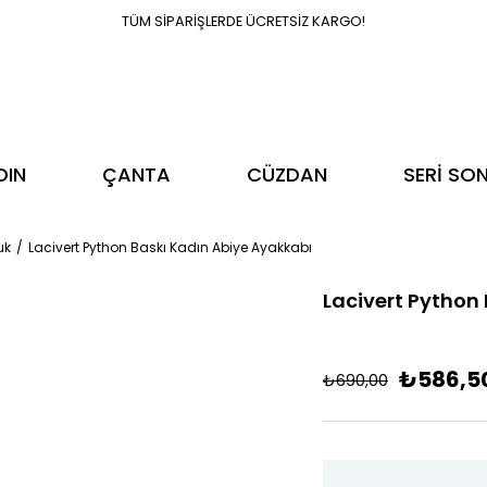
TÜM SİPARİŞLERDE ÜCRETSİZ KARGO!
DIN
ÇANTA
CÜZDAN
SERİ SO
uk
Lacivert Python Baskı Kadın Abiye Ayakkabı
Lacivert Python
₺586,5
₺690,00