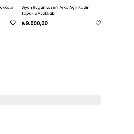
yakkabı
Siyah Rugan Lazerli Arka Açık Kadın
Siyah Rugan A
Topuklu Ayakkabı
Ayakkabı
₺9.500,00
₺
₺9.700,00