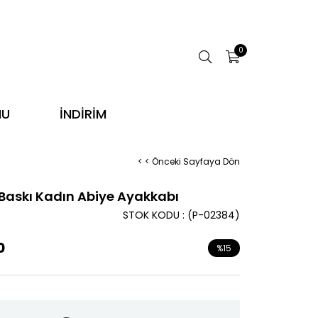
0
NU
İNDİRİM
< < Önceki Sayfaya Dön
 Baskı Kadın Abiye Ayakkabı
STOK KODU
(P-02384)
0
%
15
İndirim