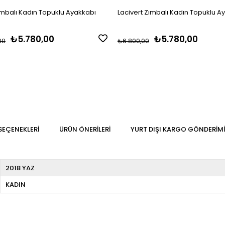
ımbalı Kadın Topuklu Ayakkabı
Lacivert Zımbalı Kadın Topuklu A
₺5.780,00
₺5.780,00
00
₺6.800,00
SEÇENEKLERI
ÜRÜN ÖNERILERI
YURT DIŞI KARGO GÖNDERIMI
2018 YAZ
KADIN