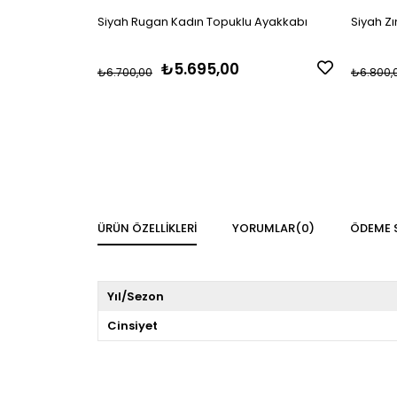
Siyah Rugan Kadın Topuklu Ayakkabı
Siyah Z
₺5.695,00
₺6.700,00
₺6.800,
ÜRÜN ÖZELLIKLERI
YORUMLAR
(0)
ÖDEME 
Yıl/Sezon
Cinsiyet