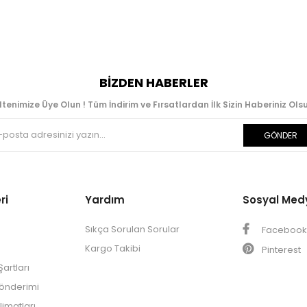
BIZDEN HABERLER
ltenimize Üye Olun ! Tüm İndirim ve Fırsatlardan İlk Sizin Haberiniz Olsu
GÖNDER
ri
Yardım
Sosyal Med
Sıkça Sorulan Sorular
Faceboo
Kargo Takibi
Pinterest
artları
Gönderimi
limatları