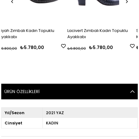
adın Topuklu
Lacivert Zımbalı Kadın Topuklu
Siyah Rugan Lazer
Ayakkabı
Kadın Topuklu A
80,00
₺5.780,00
₺9.500,00
₺6.800,00
ÜRÜN ÖZELLIKLERI
Yıl/Sezon
2021 YAZ
Cinsiyet
KADIN