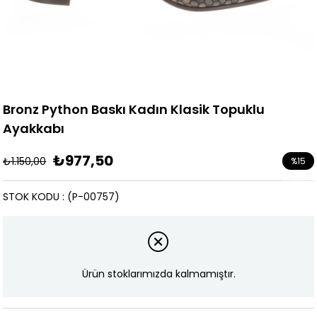
Bronz Python Baskı Kadın Klasik Topuklu
Ayakkabı
₺977,50
₺1.150,00
%
15
İndirim
STOK KODU
(P-00757)
Ürün stoklarımızda kalmamıştır.