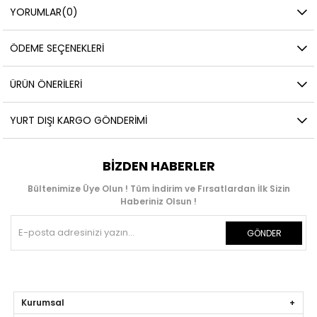
YORUMLAR
(0)
ÖDEME SEÇENEKLERI
ÜRÜN ÖNERILERI
YURT DIŞI KARGO GÖNDERIMI
BIZDEN HABERLER
Bültenimize Üye Olun ! Tüm İndirim ve Fırsatlardan İlk Sizin
Haberiniz Olsun !
GÖNDER
Kurumsal