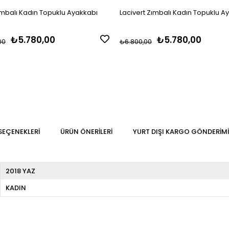
ımbalı Kadın Topuklu Ayakkabı
Lacivert Zımbalı Kadın Topuklu A
₺5.780,00
₺5.780,00
00
₺6.800,00
SEÇENEKLERI
ÜRÜN ÖNERILERI
YURT DIŞI KARGO GÖNDERIMI
2018 YAZ
KADIN