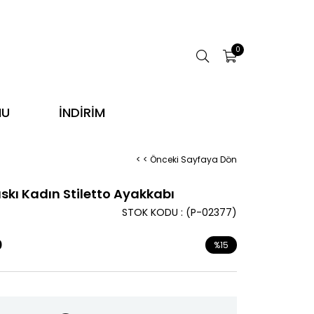
0
NU
İNDİRİM
< < Önceki Sayfaya Dön
skı Kadın Stiletto Ayakkabı
STOK KODU
(P-02377)
0
%
15
İndirim