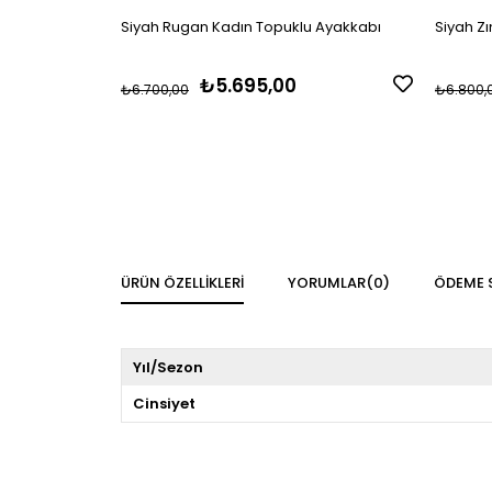
Siyah Rugan Kadın Topuklu Ayakkabı
Siyah Z
₺5.695,00
₺6.700,00
₺6.800,
ÜRÜN ÖZELLIKLERI
YORUMLAR
(0)
ÖDEME 
Yıl/Sezon
Cinsiyet