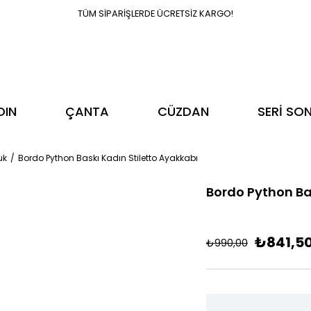
TÜM SİPARİŞLERDE ÜCRETSİZ KARGO!
DIN
ÇANTA
CÜZDAN
SERİ SO
uk
Bordo Python Baskı Kadın Stiletto Ayakkabı
Bordo Python Ba
₺841,5
₺990,00