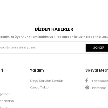
BIZDEN HABERLER
ltenimize Üye Olun ! Tüm İndirim ve Fırsatlardan İlk Sizin Haberiniz Olsu
GÖNDER
ri
Yardım
Sosyal Med
Sıkça Sorulan Sorular
Faceboo
Kargo Takibi
Pinterest
artları
Gönderimi
limatları