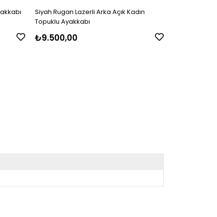
yakkabı
Siyah Rugan Lazerli Arka Açık Kadın
Siyah Rugan A
Topuklu Ayakkabı
Ayakkabı
₺9.500,00
₺
₺9.700,00