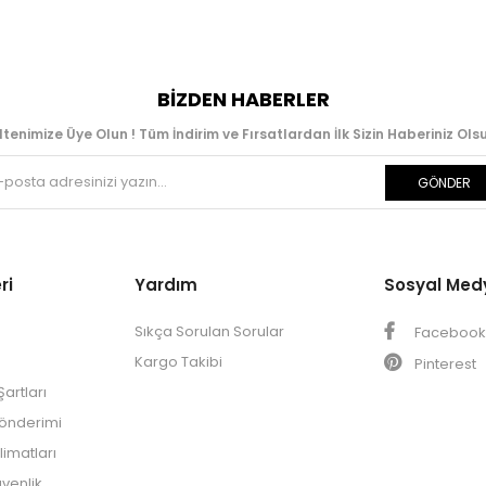
BIZDEN HABERLER
ltenimize Üye Olun ! Tüm İndirim ve Fırsatlardan İlk Sizin Haberiniz Olsu
GÖNDER
ri
Yardım
Sosyal Med
Sıkça Sorulan Sorular
Faceboo
Kargo Takibi
Pinterest
artları
Gönderimi
limatları
üvenlik