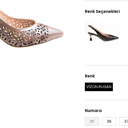
Renk Seçenekleri
Renk
VİZON RUGAN
Numara
35
36
3