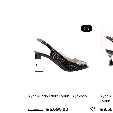
%15
Siyah Rugan Kadın Topuklu Ayakkabı
Siyah Ru
Topuklu
₺5.695,00
₺9.50
₺6.700,00