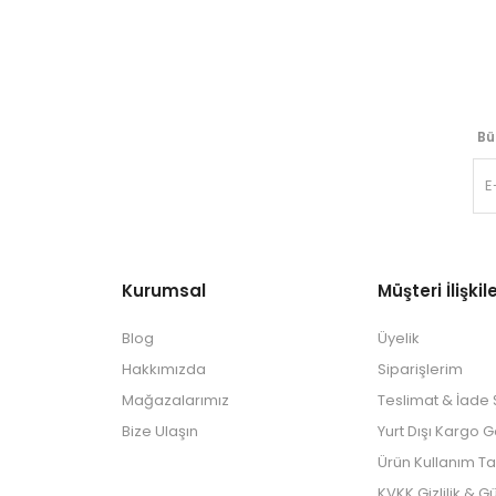
Bü
Kurumsal
Müşteri İlişkile
Blog
Üyelik
Hakkımızda
Siparişlerim
Mağazalarımız
Teslimat & İade Ş
Bize Ulaşın
Yurt Dışı Kargo 
Ürün Kullanım Ta
KVKK Gizlilik & G