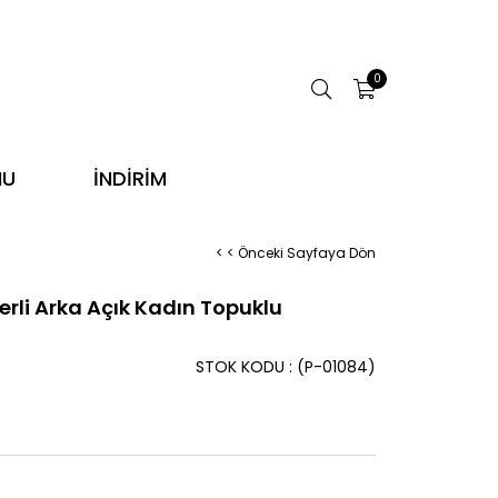
0
NU
İNDİRİM
< < Önceki Sayfaya Dön
rli Arka Açık Kadın Topuklu
STOK KODU
(P-01084)