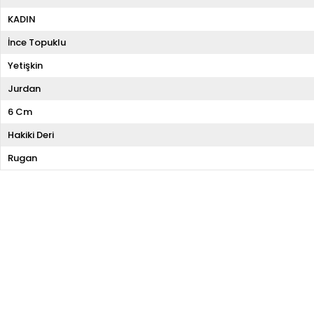
KADIN
İnce Topuklu
Yetişkin
Jurdan
6 Cm
Hakiki Deri
Rugan