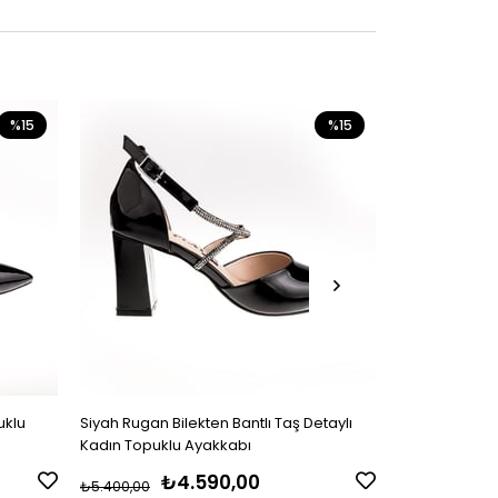
%15
%15
uklu
Siyah Rugan Bilekten Bantlı Taş Detaylı
Vizon Rugan Bi
Kadın Topuklu Ayakkabı
Kadın Topukl
₺4.590,00
₺
₺5.400,00
₺5.400,00