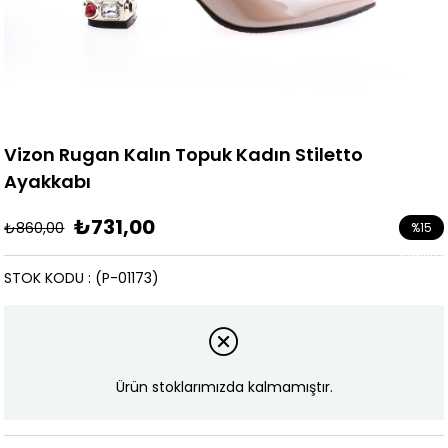
Vizon Rugan Kalın Topuk Kadın Stiletto
Ayakkabı
₺731,00
₺860,00
%
15
İndirim
STOK KODU
(P-01173)
Ürün stoklarımızda kalmamıştır.