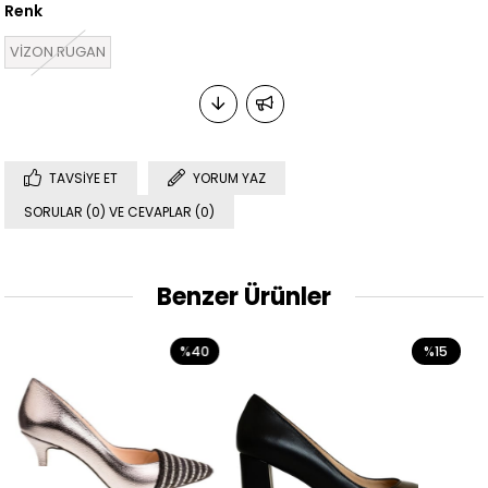
Renk
VİZON RUGAN
TAVSIYE ET
YORUM YAZ
SORULAR (0) VE CEVAPLAR (0)
Benzer Ürünler
%40
%15