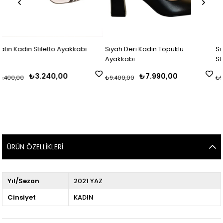
tto Ayakkabı
Siyah Deri Kadın Topuklu
Siyah Baskı Platf
Ayakkabı
Stiletto Ayakkabı
0,00
₺7.990,00
₺3.54
₺9.400,00
₺5.900,00
ÜRÜN ÖZELLIKLERI
Yıl/Sezon
2021 YAZ
Cinsiyet
KADIN