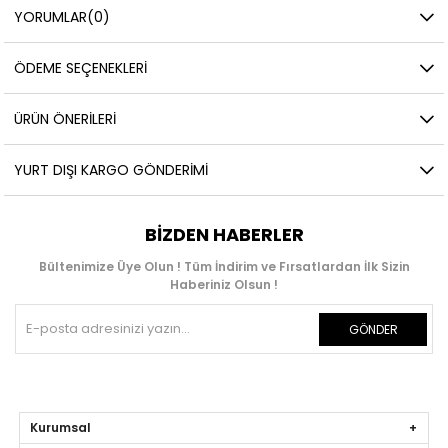
YORUMLAR
(0)
ÖDEME SEÇENEKLERI
ÜRÜN ÖNERILERI
YURT DIŞI KARGO GÖNDERIMI
BIZDEN HABERLER
Bültenimize Üye Olun ! Tüm İndirim ve Fırsatlardan İlk Sizin
Haberiniz Olsun !
GÖNDER
Kurumsal