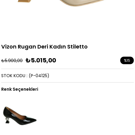
Vizon Rugan Deri Kadın Stiletto
₺5.015,00
₺5.900,00
%
15
İndirim
STOK KODU
(P-04125)
Renk Seçenekleri