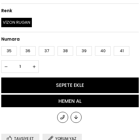
Renk
VİZON RUGAN
Numara
35
36
37
38
39
40
41
TAVSIYE ET
YORUM YAZ