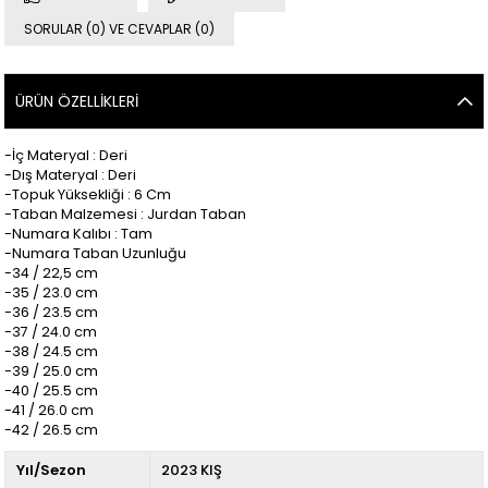
SORULAR (0) VE CEVAPLAR (0)
ÜRÜN ÖZELLIKLERI
-İç Materyal : Deri
-Dış Materyal : Deri
-Topuk Yüksekliği : 6 Cm
-Taban Malzemesi : Jurdan Taban
-Numara Kalıbı : Tam
-Numara Taban Uzunluğu
-34 / 22,5 cm
-35 / 23.0 cm
-36 / 23.5 cm
-37 / 24.0 cm
-38 / 24.5 cm
-39 / 25.0 cm
-40 / 25.5 cm
-41 / 26.0 cm
-42 / 26.5 cm
Yıl/Sezon
2023 KIŞ