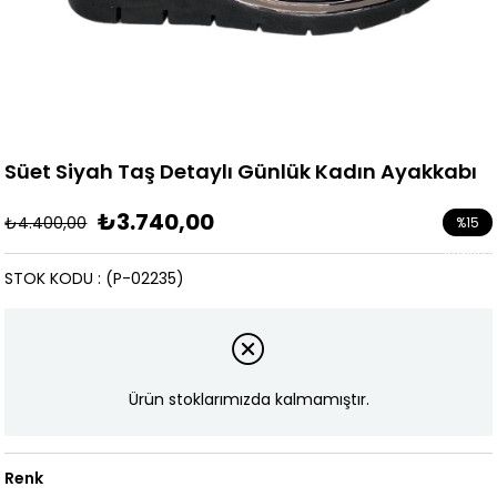
Süet Siyah Taş Detaylı Günlük Kadın Ayakkabı
₺3.740,00
₺4.400,00
%
15
İndirim
STOK KODU
(P-02235)
Ürün stoklarımızda kalmamıştır.
Renk