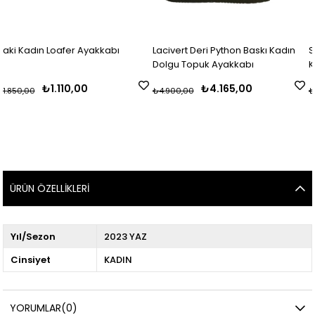
er Ayakkabı
Lacivert Deri Python Baskı Kadın
Süet Siyah Taşlı 
Dolgu Topuk Ayakkabı
Kadın Ayakkabı
0,00
₺4.165,00
₺2.6
₺4.900,00
₺4.400,00
ÜRÜN ÖZELLIKLERI
Yıl/Sezon
2023 YAZ
Cinsiyet
KADIN
YORUMLAR
(0)