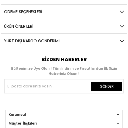
ÖDEME SEÇENEKLERI
ÜRÜN ÖNERILERI
YURT DIŞI KARGO GÖNDERIMI
BIZDEN HABERLER
Bültenimize Üye Olun ! Tüm İndirim ve Fırsatlardan İlk Sizin
Haberiniz Olsun !
GÖNDER
Kurumsal
Müşteri İlişkileri