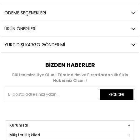
ÖDEME SEÇENEKLERI
ÜRÜN ÖNERILERI
YURT DIŞI KARGO GÖNDERIMI
BIZDEN HABERLER
Bültenimize Üye Olun ! Tüm İndirim ve Fırsatlardan İlk Sizin
Haberiniz Olsun !
GÖNDER
Kurumsal
Müşteri İlişkileri