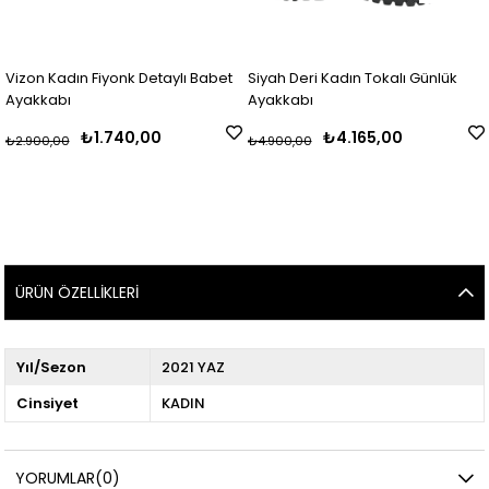
izon Kadın Fiyonk Detaylı Babet
Siyah Deri Kadın Tokalı Günlük
Be
yakkabı
Ayakkabı
Ay
₺1.740,00
₺4.165,00
2.900,00
₺4.900,00
₺4
ÜRÜN ÖZELLIKLERI
Yıl/Sezon
2021 YAZ
Cinsiyet
KADIN
YORUMLAR
(0)