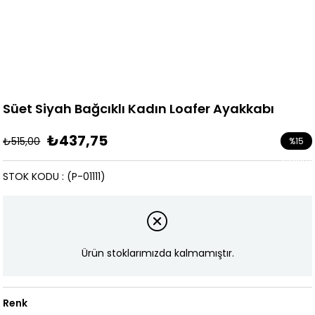
Süet Siyah Bağcıklı Kadın Loafer Ayakkabı
₺437,75
₺515,00
%
15
İndirim
STOK KODU
(P-01111)
Ürün stoklarımızda kalmamıştır.
Renk