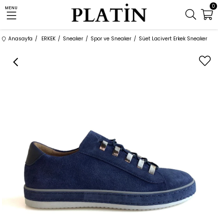
0
MENU
Anasayfa
ERKEK
Sneaker
Spor ve Sneaker
Süet Lacivert Erkek Sneaker