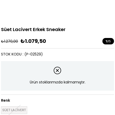
Süet Lacivert Erkek Sneaker
₺1.079,50
₺1.270,00
%
15
İndirim
STOK KODU
(P-02529)
Ürün stoklarımızda kalmamıştır.
Renk
SÜET LACİVERT