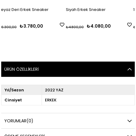
 Sneaker
Siyah Erkek Sneaker
1D- Beyaz Erkek S
0,00
₺4.080,00
₺1.740
₺4.800,00
₺2.900,00
ÜRÜN ÖZELLIKLERI
Yıl/Sezon
2022 YAZ
Cinsiyet
ERKEK
YORUMLAR
(0)