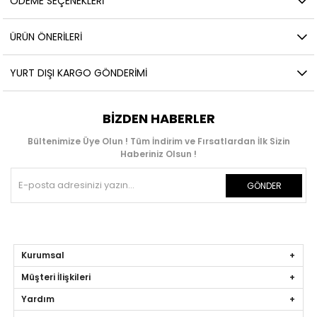
ÖDEME SEÇENEKLERI
ÜRÜN ÖNERILERI
YURT DIŞI KARGO GÖNDERIMI
BIZDEN HABERLER
Bültenimize Üye Olun ! Tüm İndirim ve Fırsatlardan İlk Sizin
Haberiniz Olsun !
GÖNDER
Kurumsal
Müşteri İlişkileri
Yardım