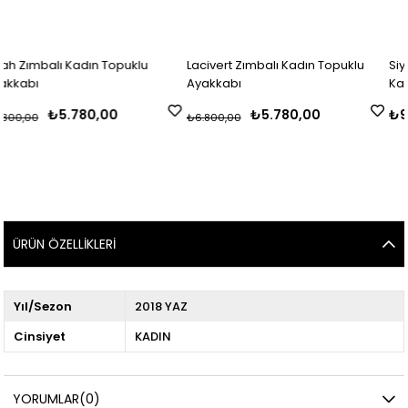
n Topuklu
Lacivert Zımbalı Kadın Topuklu
Siyah Rugan Lazerli
Ayakkabı
Kadın Topuklu Ayak
,00
₺5.780,00
₺9.500,00
₺6.800,00
ÜRÜN ÖZELLIKLERI
Yıl/Sezon
2018 YAZ
Cinsiyet
KADIN
YORUMLAR
(0)