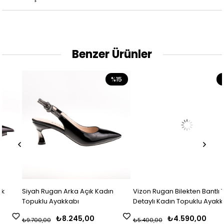
Benzer Ürünler
%15
%15
Siyah Rugan Arka Açık Kadın
Vizon Rugan Bilekten Bantlı Taş
Topuklu Ayakkabı
Detaylı Kadın Topuklu Ayakkabı
₺8.245,00
₺4.590,00
₺9.700,00
₺5.400,00