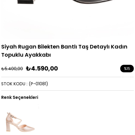
Siyah Rugan Bilekten Bantlı Taş Detaylı Kadın
Topuklu Ayakkabı
₺4.590,00
₺5.400,00
%
15
İndirim
STOK KODU
(P-01081)
Renk Seçenekleri