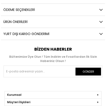
ÖDEME SEÇENEKLERI
ÜRÜN ÖNERILERI
YURT DIŞI KARGO GÖNDERIMI
BIZDEN HABERLER
Bültenimize Üye Olun ! Tüm İndirim ve Fırsatlardan İlk Sizin
Haberiniz Olsun !
GÖNDER
Kurumsal
Müşteri İlişkileri