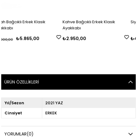
Erkek Klasik
Kahve Bağcıklı Erkek Klasik
Siyah Erkek Kla
Ayakkabı
865,00
₺2.950,00
₺4.700,00
ÜRÜN ÖZELLIKLERI
Yıl/Sezon
2021 YAZ
Cinsiyet
ERKEK
YORUMLAR
(0)