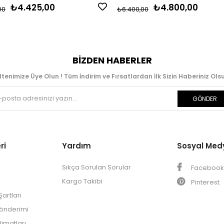
₺4.425,00
₺4.800,00
00
₺6.400,00
BIZDEN HABERLER
ltenimize Üye Olun ! Tüm İndirim ve Fırsatlardan İlk Sizin Haberiniz Olsu
GÖNDER
ri
Yardım
Sosyal Med
Sıkça Sorulan Sorular
Faceboo
Kargo Takibi
Pinterest
artları
Gönderimi
limatları