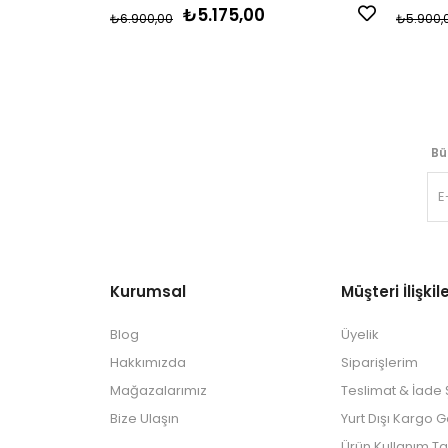
₺5.175,00
₺6.900,00
₺5.900,
Bü
Kurumsal
Müşteri İlişkile
Blog
Üyelik
Hakkımızda
Siparişlerim
Mağazalarımız
Teslimat & İade Ş
Bize Ulaşın
Yurt Dışı Kargo 
Ürün Kullanım Ta