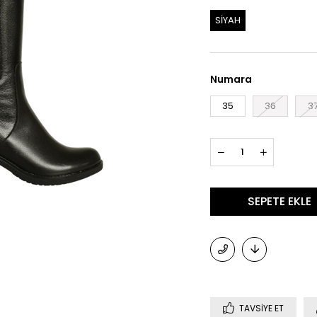
SİYAH
Numara
35
36
3
TAVSIYE ET