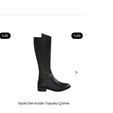
%25
%40
Siyah Deri Kadın Topuklu Çizme
Siyah Kadın F