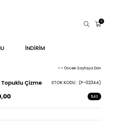
0
NU
İNDİRİM
< < Önceki Sayfaya Dön
n Topuklu Çizme
STOK KODU
(P-02344)
0,00
%
40
İndirim