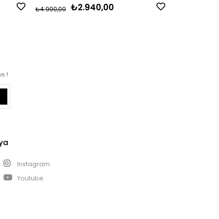
₺2.940,00
₺
₺4.900,00
₺7.700,00
n !
ya
k
Instagram
Youtube