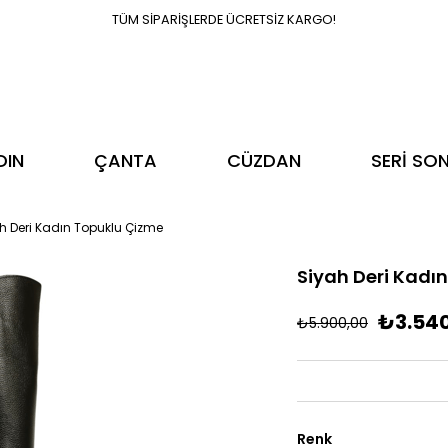
TÜM SİPARİŞLERDE ÜCRETSİZ KARGO!
DIN
ÇANTA
CÜZDAN
SERİ SO
h Deri Kadın Topuklu Çizme
Siyah Deri Kadı
₺3.54
₺5.900,00
Renk