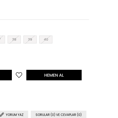
7
38
39
40
YORUM YAZ
SORULAR (0) VE CEVAPLAR (0)