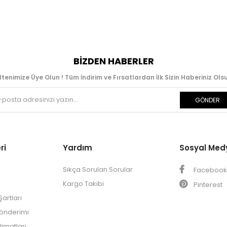
BIZDEN HABERLER
ltenimize Üye Olun ! Tüm İndirim ve Fırsatlardan İlk Sizin Haberiniz Olsu
GÖNDER
ri
Yardım
Sosyal Med
Sıkça Sorulan Sorular
Faceboo
Kargo Takibi
Pinterest
artları
Gönderimi
limatları