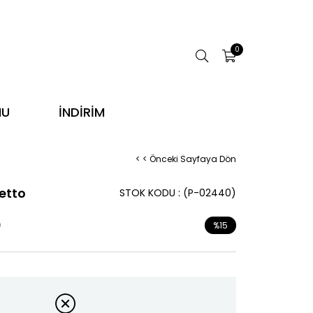
0
NU
İNDİRİM
< < Önceki Sayfaya Dön
letto
STOK KODU
(P-02440)
0
%
15
İndirim