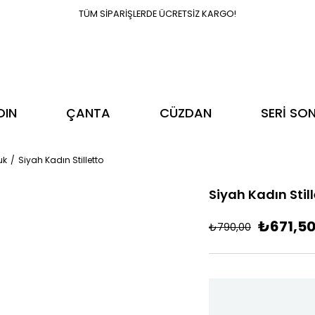
TÜM SİPARİŞLERDE ÜCRETSİZ KARGO!
DIN
ÇANTA
CÜZDAN
SERİ SO
uk
Siyah Kadın Stilletto
Siyah Kadın Stil
₺671,5
₺790,00