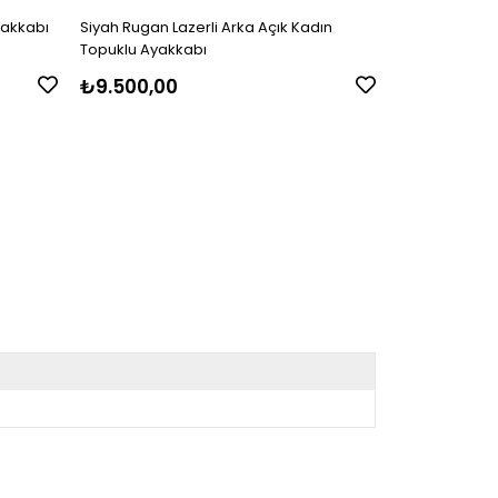
yakkabı
Siyah Rugan Lazerli Arka Açık Kadın
Siyah Rugan A
Topuklu Ayakkabı
Ayakkabı
₺9.500,00
₺
₺9.700,00