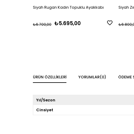
Siyah Rugan Kadın Topuklu Ayakkabı
Siyah Z
₺5.695,00
₺6.700,00
₺6.800,
ÜRÜN ÖZELLIKLERI
YORUMLAR
(0)
ÖDEME 
Yıl/Sezon
Cinsiyet