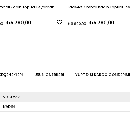
ımbalı Kadın Topuklu Ayakkabı
Lacivert Zımbalı Kadın Topuklu A
₺5.780,00
₺5.780,00
00
₺6.800,00
SEÇENEKLERI
ÜRÜN ÖNERILERI
YURT DIŞI KARGO GÖNDERIMI
2018 YAZ
KADIN