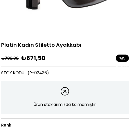
Platin Kadın Stiletto Ayakkabı
₺671,50
₺790,00
%
15
İndirim
STOK KODU
(P-02436)
Ürün stoklarımızda kalmamıştır.
Renk