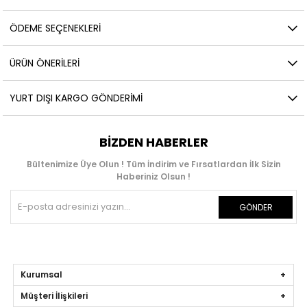
ÖDEME SEÇENEKLERI
ÜRÜN ÖNERILERI
YURT DIŞI KARGO GÖNDERIMI
BIZDEN HABERLER
Bültenimize Üye Olun ! Tüm İndirim ve Fırsatlardan İlk Sizin
Haberiniz Olsun !
GÖNDER
Kurumsal
Müşteri İlişkileri