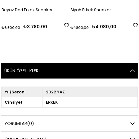
az Deri Erkek Sneaker
Siyah Erkek Sneaker
1D- 
₺3.780,00
₺4.080,00
300,00
₺4.800,00
₺2.9
ÜRÜN ÖZELLIKLERI
Yıl/Sezon
2022 YAZ
Cinsiyet
ERKEK
YORUMLAR
(0)