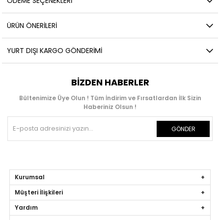
ÖDEME SEÇENEKLERI
ÜRÜN ÖNERILERI
YURT DIŞI KARGO GÖNDERIMI
BIZDEN HABERLER
Bültenimize Üye Olun ! Tüm İndirim ve Fırsatlardan İlk Sizin
Haberiniz Olsun !
GÖNDER
Kurumsal
Müşteri İlişkileri
Yardım