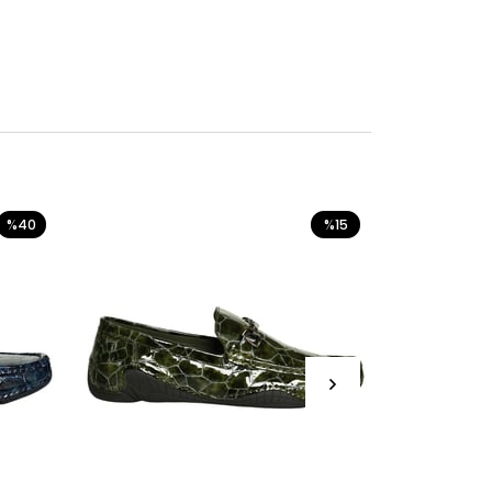
%40
%15