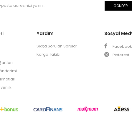
GÖNDER
ri
Yardım
Sosyal Med
Sıkça Sorulan Sorular
Faceboo
Kargo Takibi
Pinterest
artları
Gönderimi
limatları
üvenlik