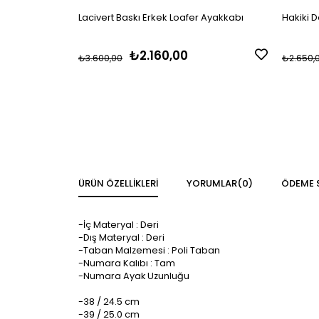
Lacivert Baskı Erkek Loafer Ayakkabı
Hakiki D
₺2.160,00
₺3.600,00
₺2.650,
ÜRÜN ÖZELLIKLERI
YORUMLAR
(0)
ÖDEME 
-İç Materyal : Deri
-Dış Materyal : Deri
-Taban Malzemesi : Poli Taban
-Numara Kalıbı : Tam
-Numara Ayak Uzunluğu
-38 / 24.5 cm
-39 / 25.0 cm