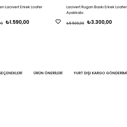
eri Lacivert Erkek Loafer
Lacivert Rugan Baskı Erkek Loafer
Ayakkabı
₺1.590,00
₺3.300,00
00
₺5.500,00
SEÇENEKLERI
ÜRÜN ÖNERILERI
YURT DIŞI KARGO GÖNDERIMI