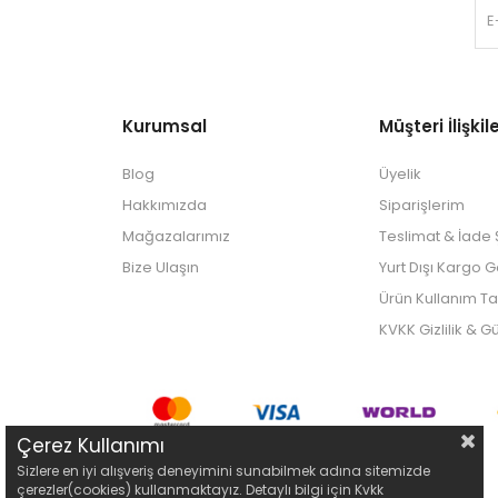
Kurumsal
Müşteri İlişkile
Blog
Üyelik
Hakkımızda
Siparişlerim
Mağazalarımız
Teslimat & İade Ş
Bize Ulaşın
Yurt Dışı Kargo 
Ürün Kullanım Ta
KVKK Gizlilik & G
Çerez Kullanımı
Sizlere en iyi alışveriş deneyimini sunabilmek adına sitemizde
çerezler(cookies) kullanmaktayız. Detaylı bilgi için Kvkk