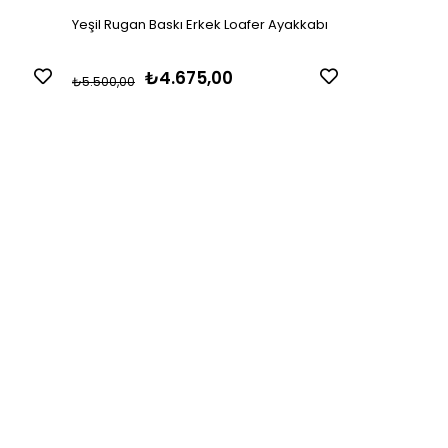
Yeşil Rugan Baskı Erkek Loafer Ayakkabı
6B- Kahve Der
₺4.675,00
₺
₺5.500,00
₺5.900,00