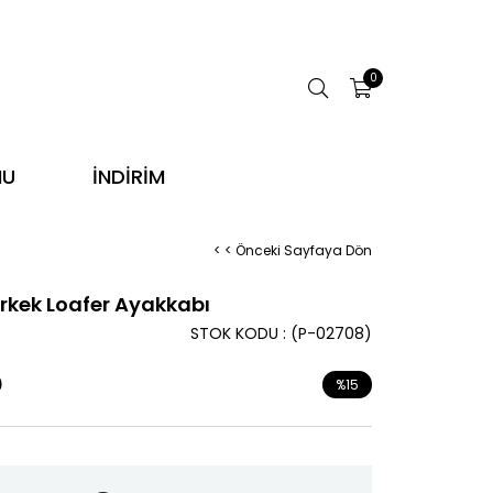
0
NU
İNDİRİM
< < Önceki Sayfaya Dön
Erkek Loafer Ayakkabı
STOK KODU
(P-02708)
0
%
15
İndirim