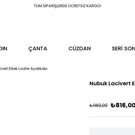
TÜM SİPARİŞLERDE ÜCRETSİZ KARGO!
DIN
ÇANTA
CÜZDAN
SERİ SO
vert Erkek Loafer Ayakkabı
Nubuk Lacivert 
₺816,0
₺960,00