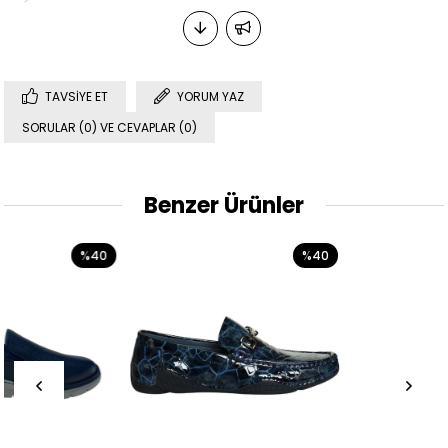
TAVSIYE ET
YORUM YAZ
SORULAR (0) VE CEVAPLAR (0)
Benzer Ürünler
%40
%40
%