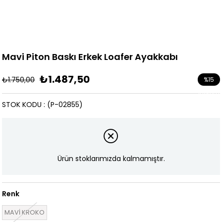
Mavi Piton Baskı Erkek Loafer Ayakkabı
₺1.487,50
₺1.750,00
%
15
İndirim
STOK KODU
(P-02855)
Ürün stoklarımızda kalmamıştır.
Renk
MAVİ KROKO