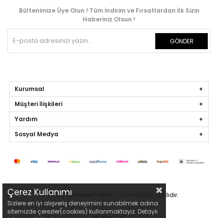
Bültenimize Üye Olun ! Tüm İndirim ve Fırsatlardan İlk Sizin
Haberiniz Olsun !
GÖNDER
Kurumsal
Müşteri İlişkileri
Yardım
Sosyal Medya
Çerez Kullanımı
© 1955
platinderi.com
- Tüm Hakları Saklıdır.
Sizlere en iyi alışveriş deneyimini sunabilmek adına
sitemizde çerezler(cookies) kullanmaktayız. Detaylı