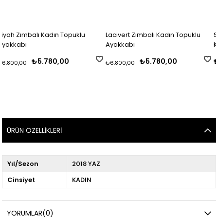
adın Topuklu
Lacivert Zımbalı Kadın Topuklu
Siyah Rugan Lazer
Ayakkabı
Kadın Topuklu A
80,00
₺5.780,00
₺9.500,00
₺6.800,00
ÜRÜN ÖZELLIKLERI
Yıl/Sezon
2018 YAZ
Cinsiyet
KADIN
YORUMLAR
(0)