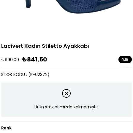
Lacivert Kadın Stiletto Ayakkabı
₺841,50
₺990,00
%
15
İndirim
STOK KODU
(P-02372)
Ürün stoklarımızda kalmamıştır.
Renk