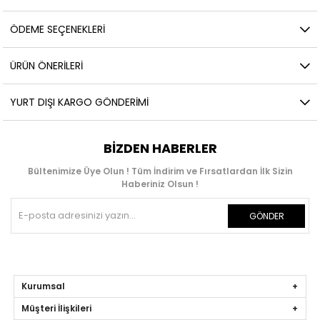
ÖDEME SEÇENEKLERI
ÜRÜN ÖNERILERI
YURT DIŞI KARGO GÖNDERIMI
BIZDEN HABERLER
Bültenimize Üye Olun ! Tüm İndirim ve Fırsatlardan İlk Sizin
Haberiniz Olsun !
GÖNDER
Kurumsal
Müşteri İlişkileri