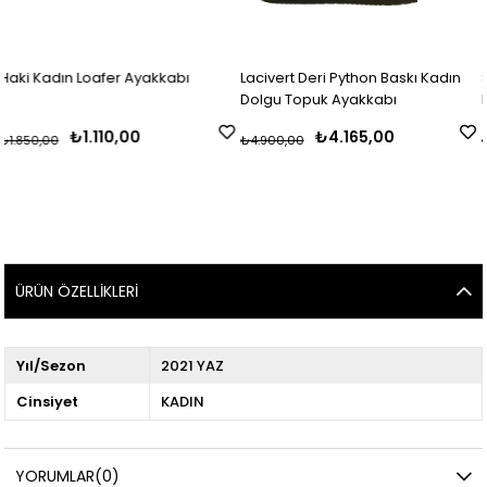
fer Ayakkabı
Lacivert Deri Python Baskı Kadın
Süet Siyah Taşlı
Dolgu Topuk Ayakkabı
Kadın Ayakkabı
10,00
₺4.165,00
₺2.
₺4.900,00
₺4.400,00
ÜRÜN ÖZELLIKLERI
Yıl/Sezon
2021 YAZ
Cinsiyet
KADIN
YORUMLAR
(0)