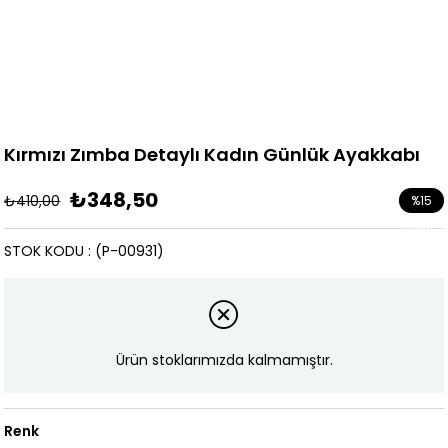
Kırmızı Zımba Detaylı Kadın Günlük Ayakkabı
₺348,50
₺410,00
%
15
İndirim
STOK KODU
(P-00931)
Ürün stoklarımızda kalmamıştır.
Renk