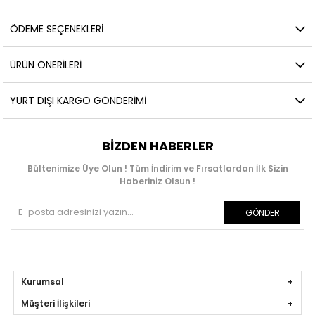
ÖDEME SEÇENEKLERI
ÜRÜN ÖNERILERI
YURT DIŞI KARGO GÖNDERIMI
BIZDEN HABERLER
Bültenimize Üye Olun ! Tüm İndirim ve Fırsatlardan İlk Sizin
Haberiniz Olsun !
GÖNDER
Kurumsal
Müşteri İlişkileri