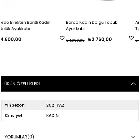
lı Kadın
Bordo Kadın Dolgu Topuk
Antrasit Python Bas
Ayakkabı
Topuk Ayakkabı
₺2.760,00
₺2.580
₺4.600,00
₺4.300,00
ÜRÜN ÖZELLIKLERI
Yıl/Sezon
2021 YAZ
Cinsiyet
KADIN
YORUMLAR
(0)