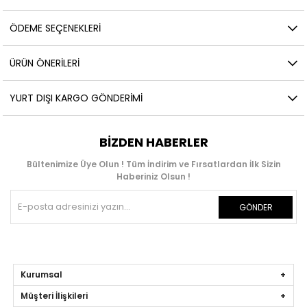
ÖDEME SEÇENEKLERI
ÜRÜN ÖNERILERI
YURT DIŞI KARGO GÖNDERIMI
BIZDEN HABERLER
Bültenimize Üye Olun ! Tüm İndirim ve Fırsatlardan İlk Sizin
Haberiniz Olsun !
GÖNDER
Kurumsal
Müşteri İlişkileri