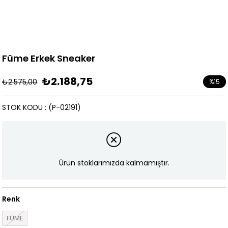
Füme Erkek Sneaker
₺2.188,75
₺2.575,00
%
15
İndirim
STOK KODU
(P-02191)
Ürün stoklarımızda kalmamıştır.
Renk
FÜME