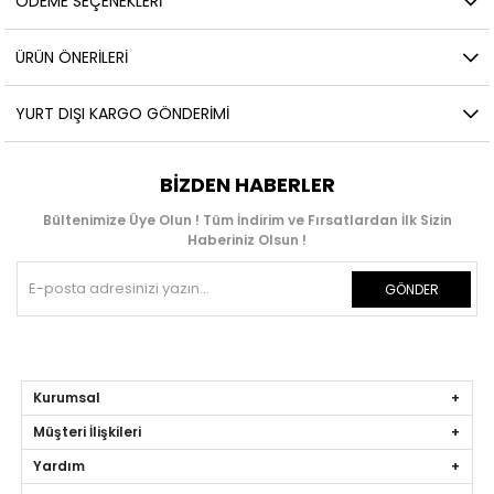
ÖDEME SEÇENEKLERI
ÜRÜN ÖNERILERI
YURT DIŞI KARGO GÖNDERIMI
BIZDEN HABERLER
Bültenimize Üye Olun ! Tüm İndirim ve Fırsatlardan İlk Sizin
Haberiniz Olsun !
GÖNDER
Kurumsal
Müşteri İlişkileri
Yardım