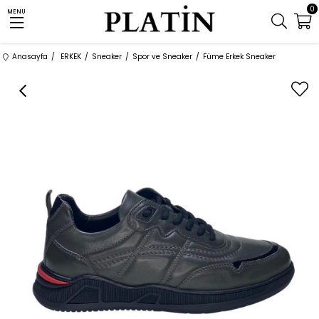
0
MENU
Anasayfa
ERKEK
Sneaker
Spor ve Sneaker
Füme Erkek Sneaker