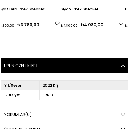
 Sneaker
Siyah Erkek Sneaker
1D- Beyaz Erkek S
0,00
₺4.080,00
₺1.740
₺4.800,00
₺2.900,00
ÜRÜN ÖZELLIKLERI
Yıl/Sezon
2022 KIŞ
Cinsiyet
ERKEK
YORUMLAR
(0)