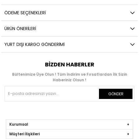
ÖDEME SEÇENEKLERI
ÜRÜN ÖNERILERI
YURT DIŞI KARGO GÖNDERIMI
BIZDEN HABERLER
Bültenimize Üye Olun ! Tüm İndirim ve Fırsatlardan İlk Sizin
Haberiniz Olsun !
GÖNDER
Kurumsal
Müşteri İlişkileri