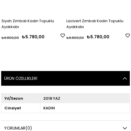
Zımbalı Kadın Topuklu
Lacivert Zımbalı Kadın Topuklu
Siyah R
abı
Ayakkabı
Kadın 
₺5.780,00
₺5.780,00
₺9.50
,00
₺6.800,00
ÜRÜN ÖZELLIKLERI
Yıl/Sezon
2018 YAZ
Cinsiyet
KADIN
YORUMLAR
(0)