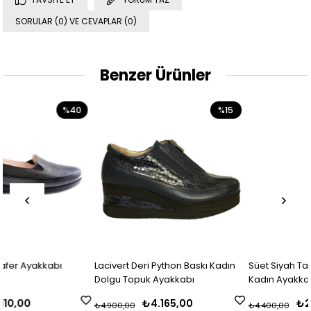
SORULAR (0) VE CEVAPLAR (0)
Benzer Ürünler
%40
%15
%
Lacivert Deri Python Baskı Kadın
Süet Siyah Taşlı Detaylı Günl
Dolgu Topuk Ayakkabı
Kadın Ayakkabı
₺4.165,00
₺2.640,00
₺4.900,00
₺4.400,00