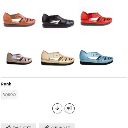
Renk
BORDO
TAVSIYE ET
YORUM YAZ