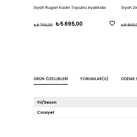
Siyah Rugan Kadın Topuklu Ayakkabı
Siyah Z
₺5.695,00
₺6.700,00
₺6.800,
ÜRÜN ÖZELLIKLERI
YORUMLAR
(0)
ÖDEME 
Yıl/Sezon
Cinsiyet