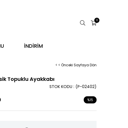
0
NU
İNDİRİM
< < Önceki Sayfaya Dön
sik Topuklu Ayakkabı
STOK KODU
(P-02402)
0
%
15
İndirim