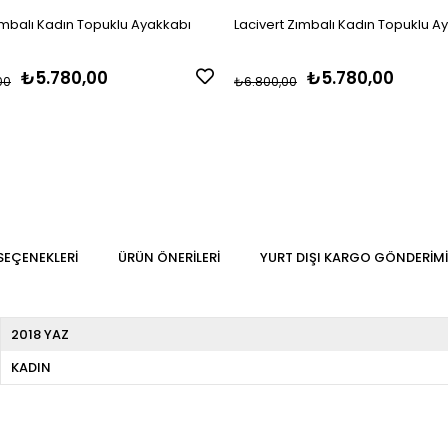
ımbalı Kadın Topuklu Ayakkabı
Lacivert Zımbalı Kadın Topuklu A
₺5.780,00
₺5.780,00
00
₺6.800,00
SEÇENEKLERI
ÜRÜN ÖNERILERI
YURT DIŞI KARGO GÖNDERIMI
2018 YAZ
KADIN