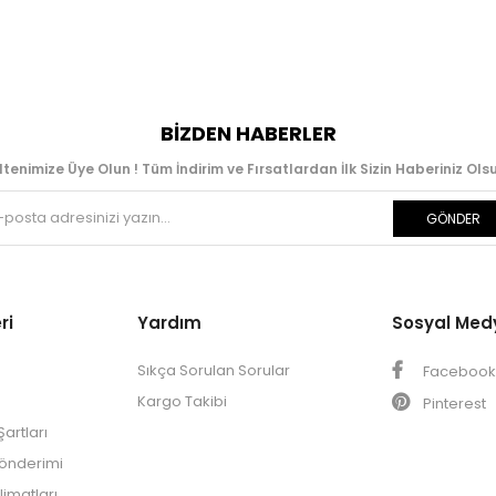
BIZDEN HABERLER
ltenimize Üye Olun ! Tüm İndirim ve Fırsatlardan İlk Sizin Haberiniz Olsu
GÖNDER
ri
Yardım
Sosyal Med
Sıkça Sorulan Sorular
Faceboo
Kargo Takibi
Pinterest
artları
Gönderimi
limatları