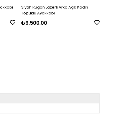
yakkabı
Siyah Rugan Lazerli Arka Açık Kadın
Siyah Rugan A
Topuklu Ayakkabı
Ayakkabı
₺9.500,00
₺
₺9.700,00