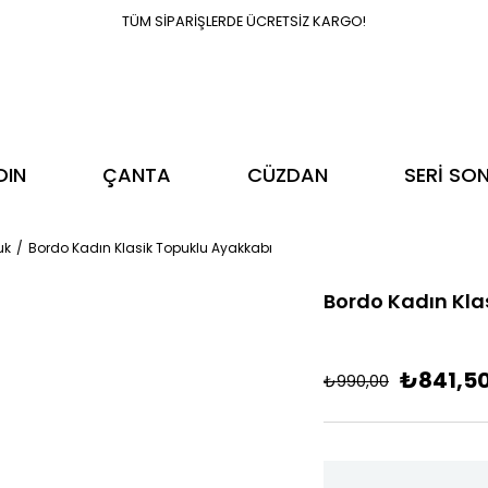
TÜM SİPARİŞLERDE ÜCRETSİZ KARGO!
DIN
ÇANTA
CÜZDAN
SERİ SO
uk
Bordo Kadın Klasik Topuklu Ayakkabı
Bordo Kadın Kla
₺841,5
₺990,00