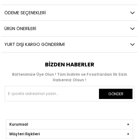
ÖDEME SEÇENEKLERI
ÜRÜN ÖNERILERI
YURT DIŞI KARGO GÖNDERIMI
BIZDEN HABERLER
Bültenimize Üye Olun ! Tüm İndirim ve Fırsatlardan İlk Sizin
Haberiniz Olsun !
GÖNDER
Kurumsal
Müşteri İlişkileri