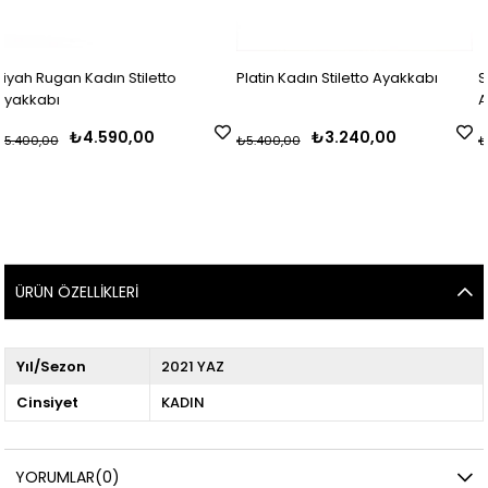
n Stiletto
Platin Kadın Stiletto Ayakkabı
Siyah Deri Platf
Ayakkabı
90,00
₺3.240,00
₺5.8
₺5.400,00
₺6.900,00
ÜRÜN ÖZELLIKLERI
Yıl/Sezon
2021 YAZ
Cinsiyet
KADIN
YORUMLAR
(0)