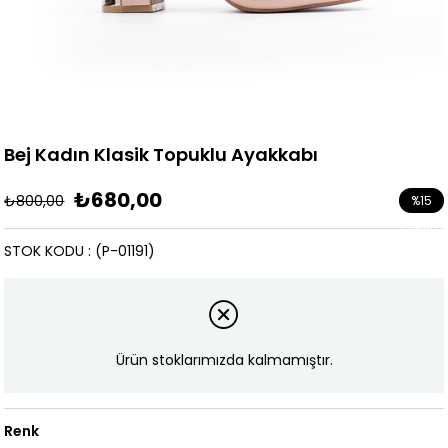
Bej Kadın Klasik Topuklu Ayakkabı
₺680,00
₺800,00
%
15
İndirim
STOK KODU
(P-01191)
Ürün stoklarımızda kalmamıştır.
Renk