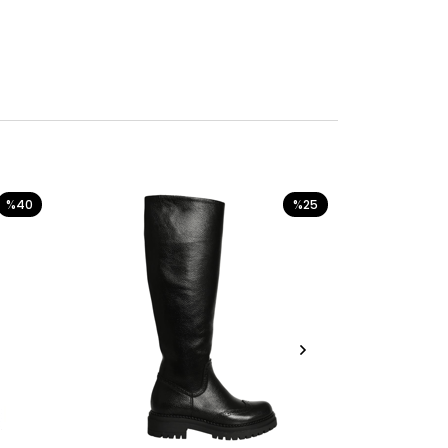
%40
%25