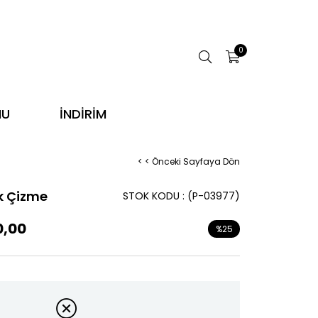
0
NU
İNDİRİM
< < Önceki Sayfaya Dön
k Çizme
STOK KODU
(P-03977)
0,00
%
25
İndirim