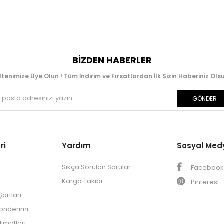
BIZDEN HABERLER
ltenimize Üye Olun ! Tüm İndirim ve Fırsatlardan İlk Sizin Haberiniz Olsu
GÖNDER
ri
Yardım
Sosyal Med
Sıkça Sorulan Sorular
Faceboo
Kargo Takibi
Pinterest
artları
Gönderimi
limatları