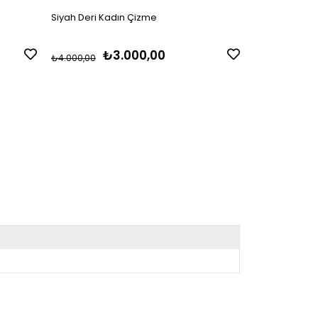
Siyah Deri Kadın Çizme
Siyah Deri Ka
₺3.000,00
₺
₺4.000,00
₺4.000,00