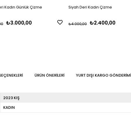
eri Kadın Günlük Çizme
Siyah Deri Kadın Çizme
₺3.000,00
₺2.400,00
00
₺4.000,00
SEÇENEKLERI
ÜRÜN ÖNERILERI
YURT DIŞI KARGO GÖNDERIMI
2023 KIŞ
KADIN