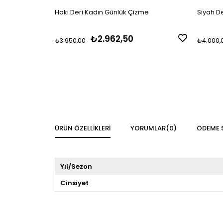
Haki Deri Kadın Günlük Çizme
Siyah D
₺2.962,50
₺3.950,00
₺4.000,
ÜRÜN ÖZELLIKLERI
YORUMLAR
(0)
ÖDEME 
Yıl/Sezon
Cinsiyet