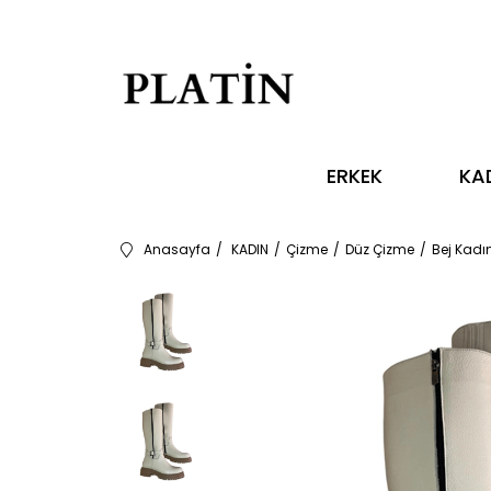
ERKEK
KA
Anasayfa
KADIN
Çizme
Düz Çizme
Bej Kadı