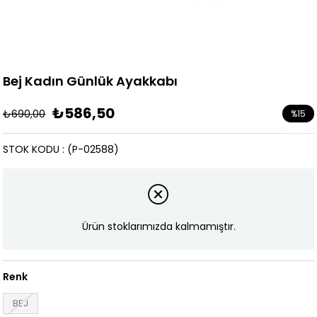
Bej Kadın Günlük Ayakkabı
₺586,50
₺690,00
%
15
İndirim
STOK KODU
(P-02588)
Ürün stoklarımızda kalmamıştır.
Renk
BEJ