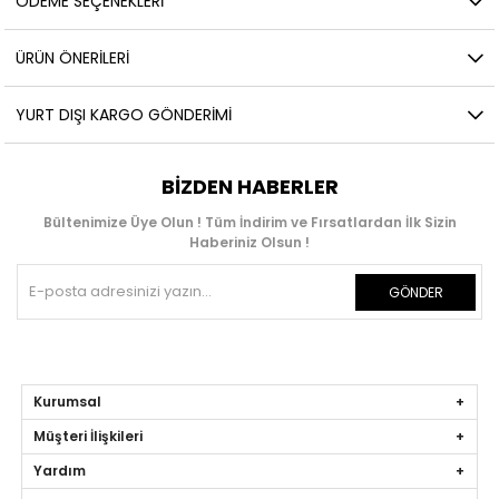
ÖDEME SEÇENEKLERI
ÜRÜN ÖNERILERI
YURT DIŞI KARGO GÖNDERIMI
BIZDEN HABERLER
Bültenimize Üye Olun ! Tüm İndirim ve Fırsatlardan İlk Sizin
Haberiniz Olsun !
GÖNDER
Kurumsal
Müşteri İlişkileri
Yardım