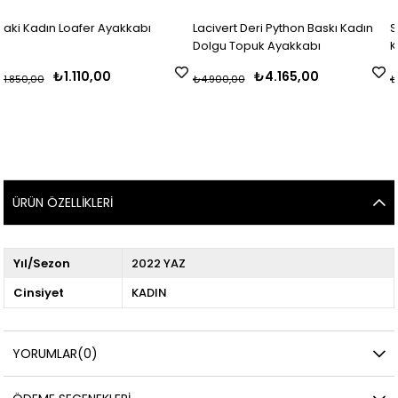
er Ayakkabı
Lacivert Deri Python Baskı Kadın
Süet Siyah Taşlı 
Dolgu Topuk Ayakkabı
Kadın Ayakkabı
0,00
₺4.165,00
₺2.6
₺4.900,00
₺4.400,00
ÜRÜN ÖZELLIKLERI
Yıl/Sezon
2022 YAZ
Cinsiyet
KADIN
YORUMLAR
(0)