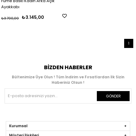
Füme Baskı Kadın Arka Açık
Ayakkabı
₺3.145,00
₺3.700,00
1
BIZDEN HABERLER
Bültenimize Üye Olun ! Tüm İndirim ve Fırsatlardan İlk Sizin
Haberiniz Olsun !
GÖNDER
Kurumsal
Müşteri İlişkileri