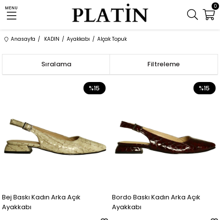
0
MENU
Anasayfa
KADIN
Ayakkabı
Alçak Topuk
Sıralama
Filtreleme
%15
%15
Bej Baskı Kadın Arka Açık
Bordo Baskı Kadın Arka Açık
Ayakkabı
Ayakkabı