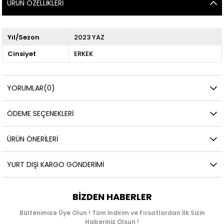
ÜRÜN ÖZELLIKLERI
Yıl/Sezon
2023 YAZ
Cinsiyet
ERKEK
YORUMLAR
(0)
ÖDEME SEÇENEKLERI
ÜRÜN ÖNERILERI
YURT DIŞI KARGO GÖNDERIMI
BIZDEN HABERLER
Bültenimize Üye Olun ! Tüm İndirim ve Fırsatlardan İlk Sizin
Haberiniz Olsun !